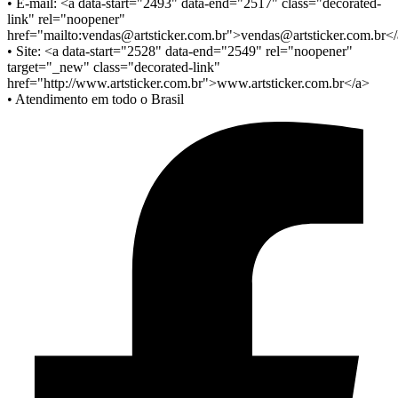
• E-mail: <a data-start="2493" data-end="2517" class="decorated-
link" rel="noopener"
href="mailto:
vendas@artsticker.com.br
">
vendas@artsticker.com.br
<
• Site: <a data-start="2528" data-end="2549" rel="noopener"
target="_new" class="decorated-link"
href="http://www.artsticker.com.br">www.artsticker.com.br
</a>
• Atendimento em todo o Brasil