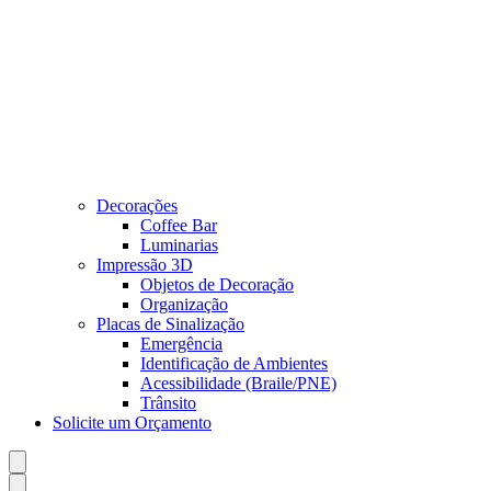
Decorações
Coffee Bar
Luminarias
Impressão 3D
Objetos de Decoração
Organização
Placas de Sinalização
Emergência
Identificação de Ambientes
Acessibilidade (Braile/PNE)
Trânsito
Solicite um Orçamento