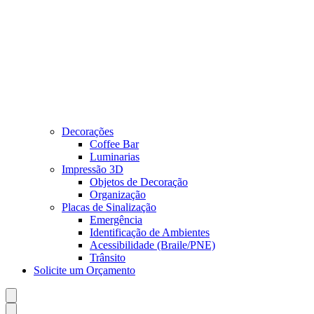
Decorações
Coffee Bar
Luminarias
Impressão 3D
Objetos de Decoração
Organização
Placas de Sinalização
Emergência
Identificação de Ambientes
Acessibilidade (Braile/PNE)
Trânsito
Solicite um Orçamento