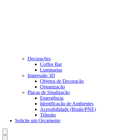
Decorações
Coffee Bar
Luminarias
Impressão 3D
Objetos de Decoração
Organização
Placas de Sinalização
Emergência
Identificação de Ambientes
Acessibilidade (Braile/PNE)
Trânsito
Solicite um Orçamento