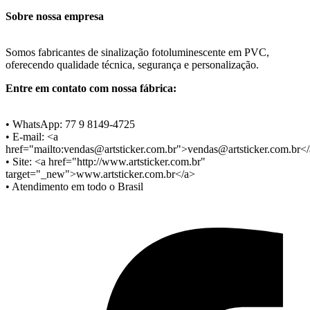
Sobre nossa empresa
Somos fabricantes de sinalização fotoluminescente em PVC,
oferecendo qualidade técnica, segurança e personalização.
Entre em contato com nossa fábrica:
• WhatsApp: 77 9 8149-4725
• E-mail: <a
href="mailto:
vendas@artsticker.com.br
">
vendas@artsticker.com.br
<
• Site: <a href="http://www.artsticker.com.br"
target="_new">www.artsticker.com.br</a>
• Atendimento em todo o Brasil